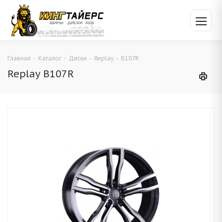
Главная
-
Каталог
-
Диски
-
Replay
-
B107R
Replay B107R