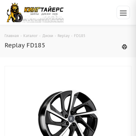
Главная
-
Каталог
-
Диски
-
Replay
-
FD185
Replay FD185