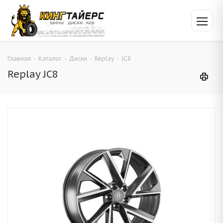
Главная
-
Каталог
-
Диски
-
Replay
-
JC8
Replay JC8