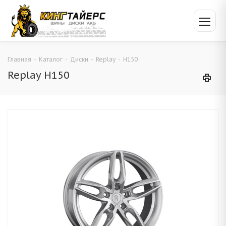
Главная
-
Каталог
-
Диски
-
Replay
-
H150
Replay H150