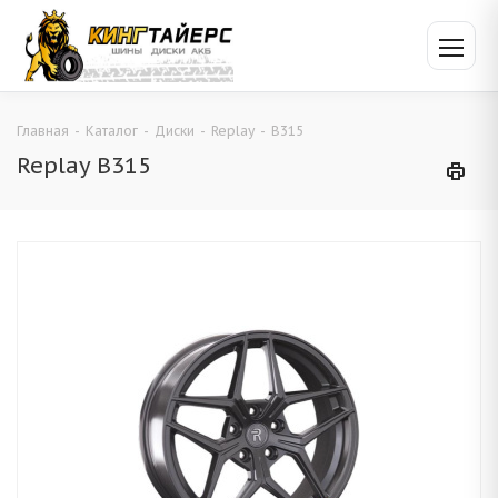
Главная
-
Каталог
-
Диски
-
Replay
-
B315
Replay B315