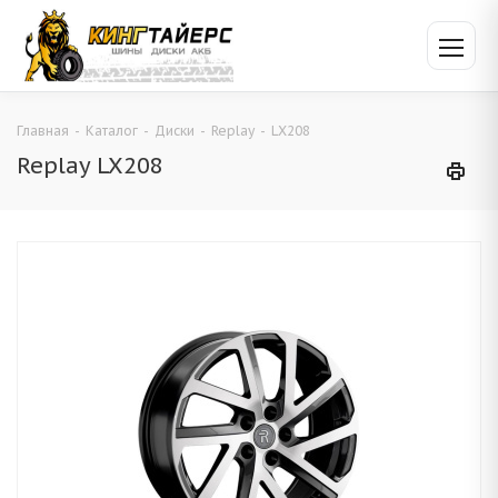
Главная
-
Каталог
-
Диски
-
Replay
-
LX208
Replay LX208