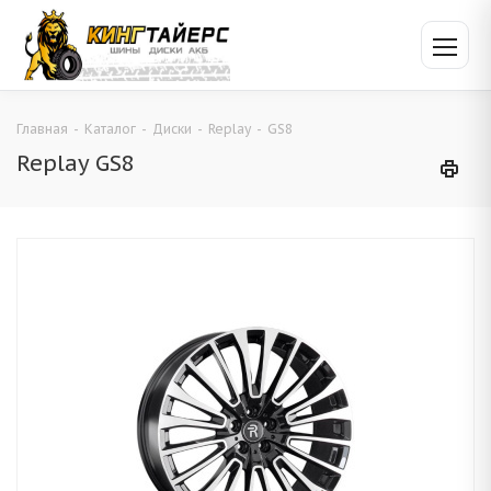
Главная
-
Каталог
-
Диски
-
Replay
-
GS8
Replay GS8