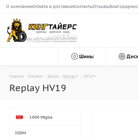
О компании
Оплата и доставка
Контакты
Отзывы
Благодарнос
Шины
Дис
Главная
-
Каталог
-
Диски
-
Replay
-
HV19
Replay HV19
1000 Miglia
3SDM