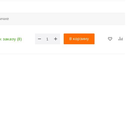
ичие
В корзину
 заказу (8)