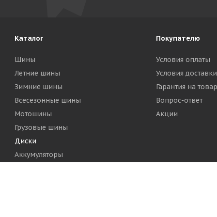
Каталог
Покупателю
Шины
Условия оплаты
Летние шины
Условия доставки
Зимние шины
Гарантия на това
Всесезонные шины
Вопрос-ответ
Мотошины
Акции
Грузовые шины
Диски
Аккумуляторы
2026 © Шинный Центр "Кинг Тайерс"
Версия для печа