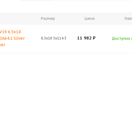
Размер
Цена
Нал
V19 6.5x18
11 982
₽
IA64.1 Silver
6.5x18 5x114.3
Доступно к
ver