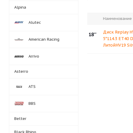
Alpina
Наименование
Alutec
Диск Replay H
18''
5*114.3 ET40 D
American Racing
ЛитойHV19 Sil
Arrivo
Asterro
ATS
BBS
Better
Black Rhino