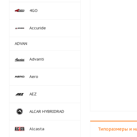
4GO
Accuride
ADVAN
Advanti
Aero
AEZ
ALCAR HYBRIDRAD
Alcasta
Типоразмеры и н