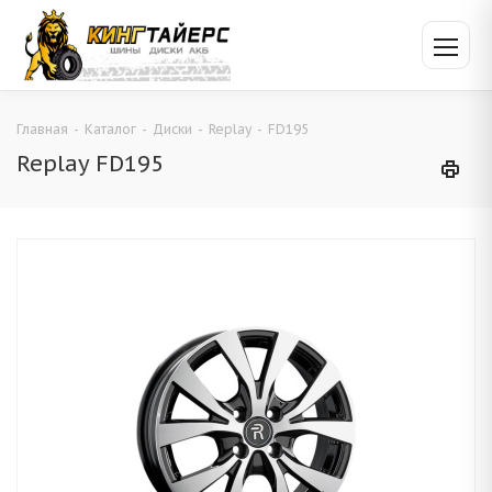
Главная
-
Каталог
-
Диски
-
Replay
-
FD195
Replay FD195