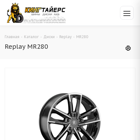
Главная
-
Каталог
-
Диски
-
Replay
-
MR280
Replay MR280