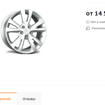
от
14 
Нет в на
Рекоме
аличие
Отзывы