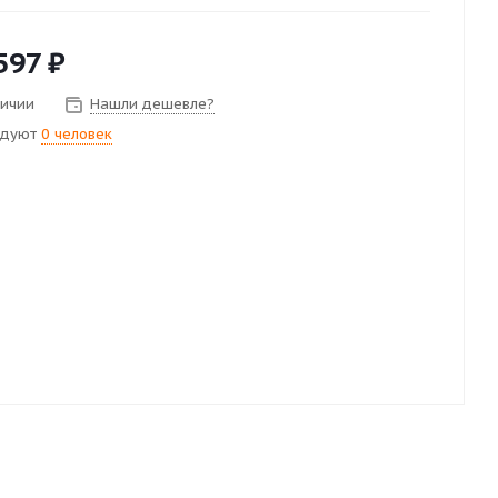
597
₽
личии
Нашли дешевле?
ндуют
0 человек