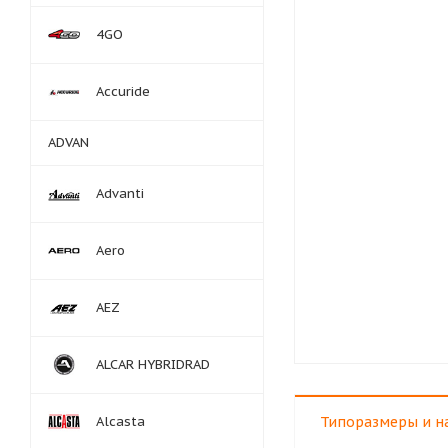
4GO
Accuride
ADVAN
Advanti
Aero
AEZ
ALCAR HYBRIDRAD
Alcasta
Типоразмеры и н