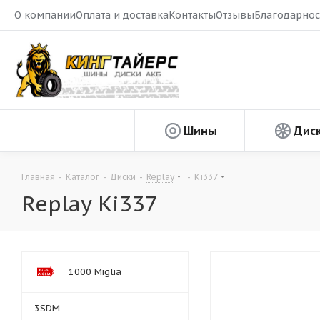
О компании
Оплата и доставка
Контакты
Отзывы
Благодарнос
Шины
Дис
Главная
-
Каталог
-
Диски
-
Replay
-
Ki337
Replay Ki337
1000 Miglia
3SDM