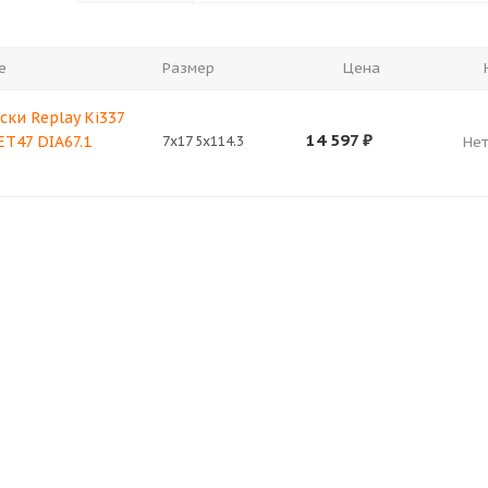
е
Размер
Цена
ски Replay Ki337
14 597
₽
ET47 DIA67.1
7x17 5x114.3
Нет