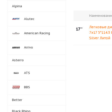
Alpina
Наименовани
Alutec
Легковые ди
17''
7x17 5*114.3 
American Racing
Silver Литой
Arrivo
Asterro
ATS
BBS
Better
Black Rhino