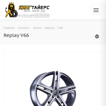
Главная
-
Каталог
-
Диски
-
Replay
-
V66
Replay V66