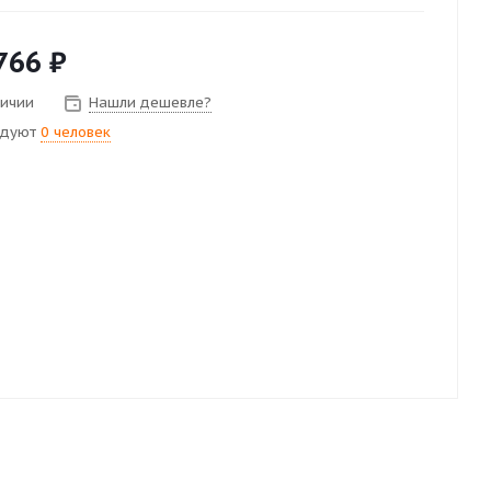
766
₽
личии
Нашли дешевле?
ндуют
0 человек