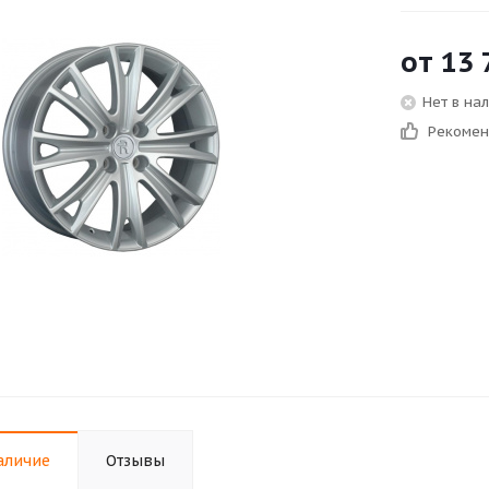
от
13 
Нет в на
Рекоме
аличие
Отзывы