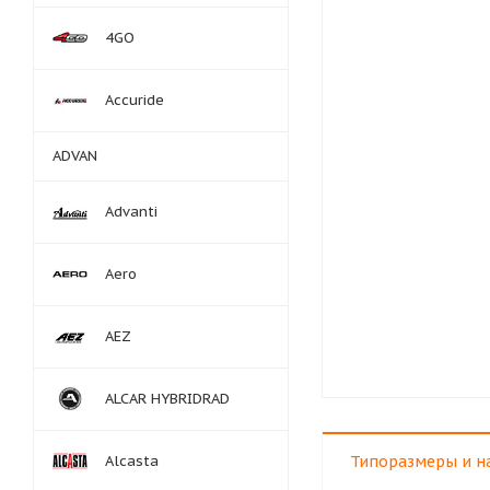
4GO
Accuride
ADVAN
Advanti
Aero
AEZ
ALCAR HYBRIDRAD
Alcasta
Типоразмеры и н