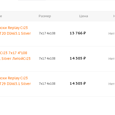
е
Размер
Цена
ски Replay Ci23
13 766
₽
T20 DIA65.1 Silver
7x17 4x108
Нет
Ci23 7x17 4*108
14 305
₽
 Silver ЛитойCi23
7x17 4x108
Нет
ски Replay Ci23
14 305
₽
T29 DIA65.1 Silver
7x17 4x108
Нет