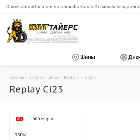
О компании
Оплата и доставка
Контакты
Отзывы
Благодарнос
Шины
Дис
Главная
-
Каталог
-
Диски
-
Replay
-
Ci23
Replay Ci23
1000 Miglia
3SDM