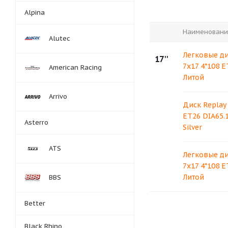
Alpina
Наименовани
Alutec
Легковые ди
17''
7x17 4*108 E
American Racing
Литой
Arrivo
Диск Replay 
ET26 DIA65.1
Asterro
Silver
ATS
Легковые ди
7x17 4*108 E
Литой
BBS
Better
Black Rhino