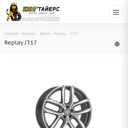
Главная
-
Каталог
-
Диски
-
Replay
-
JT17
Replay JT17