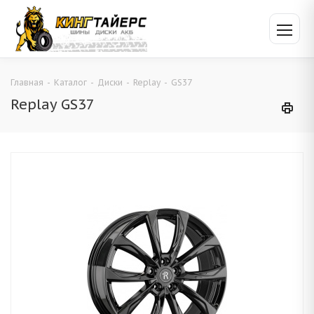
Главная
-
Каталог
-
Диски
-
Replay
-
GS37
Replay GS37