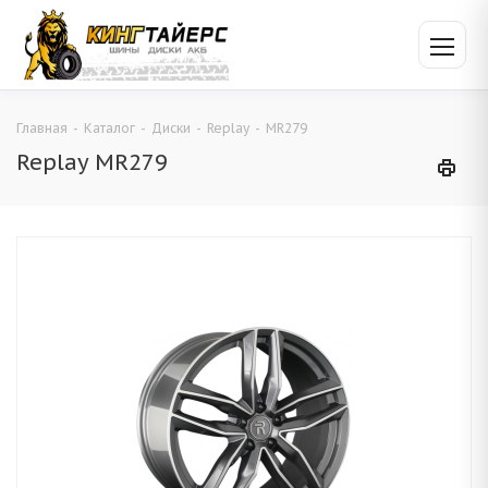
Главная
-
Каталог
-
Диски
-
Replay
-
MR279
Replay MR279