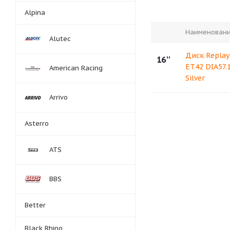
Alpina
Наименован
Alutec
Диск Replay
16''
ET42 DIA57.1
American Racing
Silver
Arrivo
Asterro
ATS
BBS
Better
Black Rhino