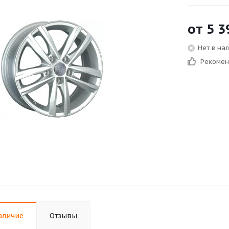
от
5 3
Нет в на
Рекоме
аличие
Отзывы