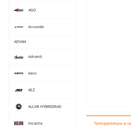
4GO
Accuride
ADVAN
Advanti
Aero
AEZ
ALCAR HYBRIDRAD
Alcasta
Типоразмеры и н