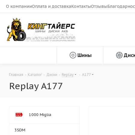
О компании
Оплата и доставка
Контакты
Отзывы
Благодарнос
Шины
Дис
Главная
-
Каталог
-
Диски
-
Replay
-
A177
Replay A177
1000 Miglia
3SDM