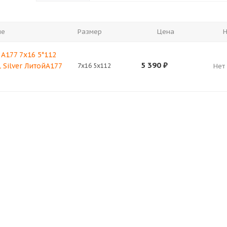
ие
Размер
Цена
Н
 A177 7x16 5*112
5 390
₽
 Silver ЛитойA177
7x16 5x112
Нет