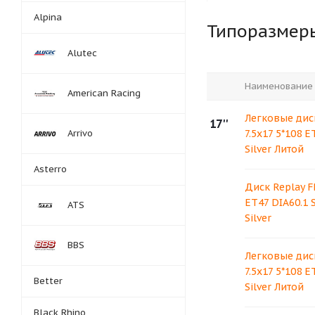
Alpina
Типоразмер
Alutec
Наименование
American Racing
Легковые дис
17''
Arrivo
7.5x17 5*108 E
Silver Литой
Asterro
Диск Replay F
ET47 DIA60.1 
ATS
Silver
BBS
Легковые дис
7.5x17 5*108 E
Better
Silver Литой
Black Rhino