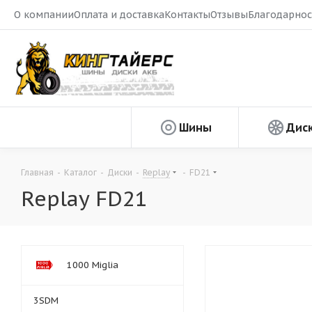
О компании
Оплата и доставка
Контакты
Отзывы
Благодарнос
Шины
Дис
Главная
-
Каталог
-
Диски
-
Replay
-
FD21
Replay FD21
1000 Miglia
3SDM