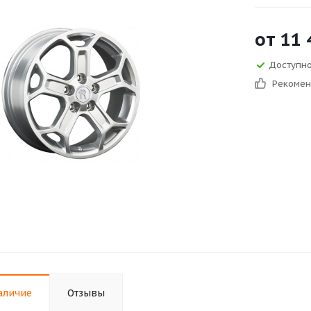
от
11 
Доступно
Рекоме
аличие
Отзывы