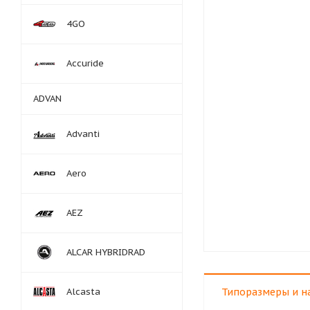
4GO
Accuride
ADVAN
Advanti
Aero
AEZ
ALCAR HYBRIDRAD
Alcasta
Типоразмеры и н