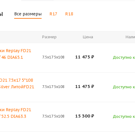
ы
Все размеры
R17
R18
Размер
Цена
Нал
ки Replay FD21
11 475
₽
T46 DIA65.1
7.5x17 5x108
Доступно к 
D21 7.5x17 5*108
11 475
₽
Silver ЛитойFD21
7.5x17 5x108
Доступно к 
ки Replay FD21
15 300
₽
T52.5 DIA63.3
7.5x17 5x108
Доступно к 