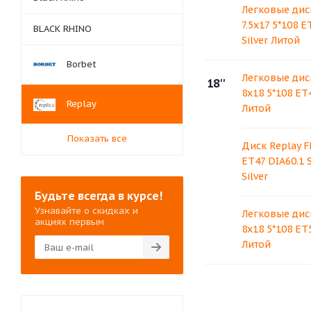
Легковые дис
7.5x17 5*108 E
BLACK RHINO
Silver Литой
Borbet
Легковые дис
18''
8x18 5*108 ET4
Replay
Литой
Показать все
Диск Replay F
ET47 DIA60.1 
Silver
Будьте всегда в курсе!
Узнавайте о скидках и
Легковые дис
акциях первым
8x18 5*108 ET5
Литой