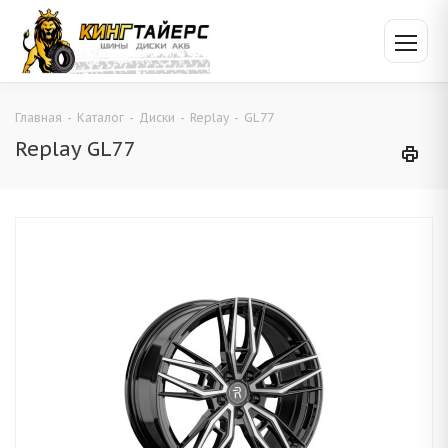
Главная
-
Каталог
-
Диски
-
Replay
-
GL77
Replay GL77