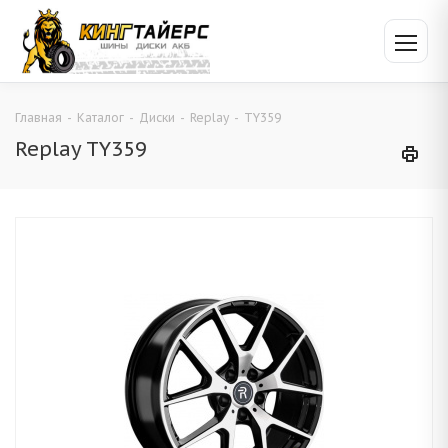
Главная
-
Каталог
-
Диски
-
Replay
-
TY359
Replay TY359