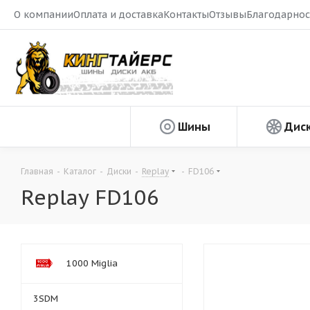
О компании
Оплата и доставка
Контакты
Отзывы
Благодарнос
Шины
Дис
Главная
-
Каталог
-
Диски
-
Replay
-
FD106
Replay FD106
1000 Miglia
3SDM