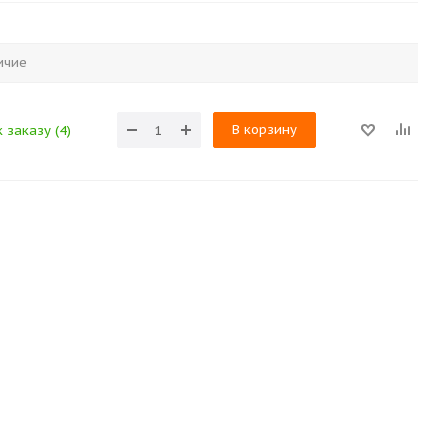
ичие
В корзину
 заказу (4)