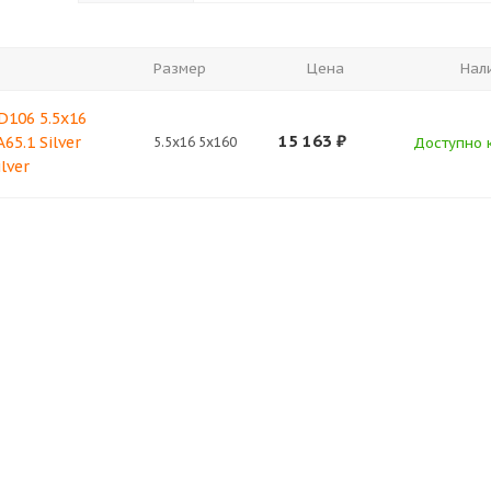
Размер
Цена
Нал
D106 5.5x16
15 163
₽
65.1 Silver
5.5x16 5x160
Доступно к
lver