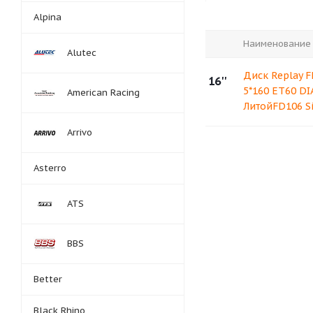
Alpina
Наименование
Alutec
Диск Replay F
16''
5*160 ET60 DIA
American Racing
ЛитойFD106 Si
Arrivo
Asterro
ATS
BBS
Better
Black Rhino