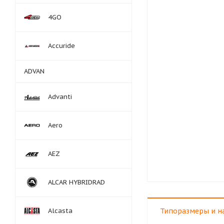
4GO
Accuride
ADVAN
Advanti
Aero
AEZ
ALCAR HYBRIDRAD
Alcasta
Типоразмеры и н