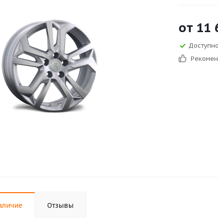
от
11 
Доступно
Рекоме
аличие
Отзывы