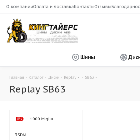
О компании
Оплата и доставка
Контакты
Отзывы
Благодарнос
Шины
Дис
Главная
-
Каталог
-
Диски
-
Replay
-
SB63
Replay SB63
1000 Miglia
3SDM