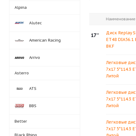
Alpina
Наименование
Alutec
Диск Replay S
17''
ET48 DIA56.1
American Racing
BKF
Arrivo
Легковые дис
7x17 5*114.3 
Asterro
Литой
ATS
Легковые дис
7x17 5*114.3 E
Литой
BBS
Better
Легковые дис
7x17 5*114.3 E
Black Rhino
Литой