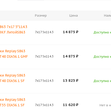
Размер
Цена
Нал
B63 7x17 5*114.3
14 875
₽
 BKF ЛитойSB63
7x17 5x114.3
Доступно к
ки Replay SB63
14 875
₽
ET48 DIA56.1 GMF
7x17 5x114.3
Доступно к
ки Replay SB63
13 823
₽
T48 DIA56.1 SF
7x17 5x114.3
Доступно к
ки Replay SB63
11 620
₽
T55 DIA56.1 SF
7x17 5x114.3
Нет в 