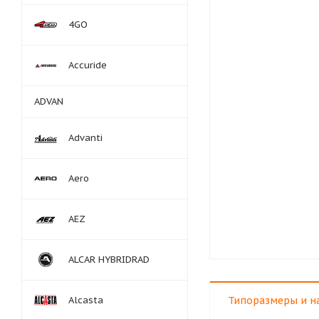
4GO
Accuride
ADVAN
Advanti
Aero
AEZ
ALCAR HYBRIDRAD
Alcasta
Типоразмеры и н