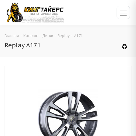
Главная
-
Каталог
-
Диски
-
Replay
-
A171
Replay A171