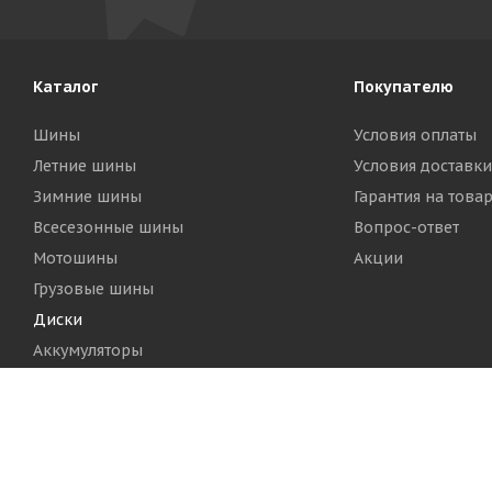
Каталог
Покупателю
Шины
Условия оплаты
Летние шины
Условия доставки
Зимние шины
Гарантия на това
Всесезонные шины
Вопрос-ответ
Мотошины
Акции
Грузовые шины
Диски
Аккумуляторы
2026 © Шинный Центр "Кинг Тайерс"
Версия для печа