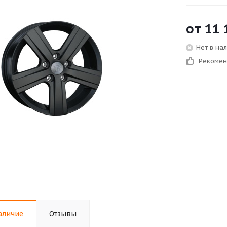
от
11 
Нет в на
Рекоме
аличие
Отзывы