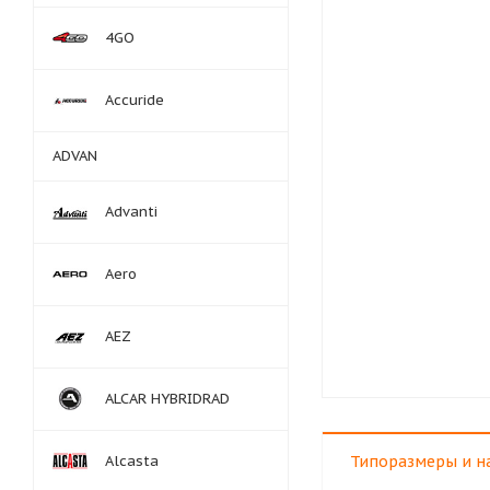
4GO
Accuride
ADVAN
Advanti
Aero
AEZ
ALCAR HYBRIDRAD
Alcasta
Типоразмеры и н