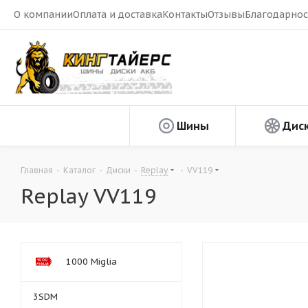
О компании
Оплата и доставка
Контакты
Отзывы
Благодарнос
Шины
Дис
Главная
-
Каталог
-
Диски
-
Replay
-
VV119
Replay VV119
1000 Miglia
3SDM