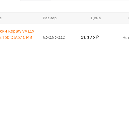
е
Размер
Цена
ски Replay VV119
11 175
₽
 ET50 DIA57.1 MB
6.5x16 5x112
Нет