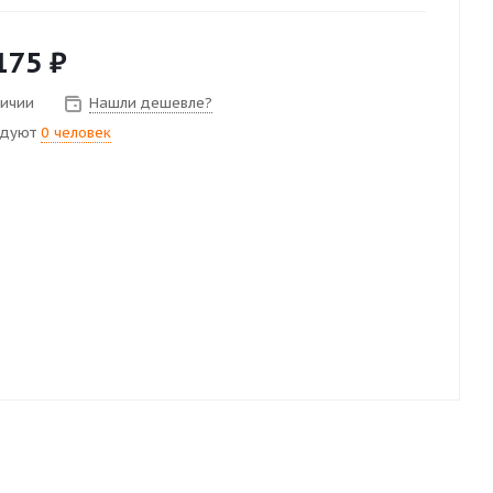
175
₽
личии
Нашли дешевле?
ндуют
0 человек