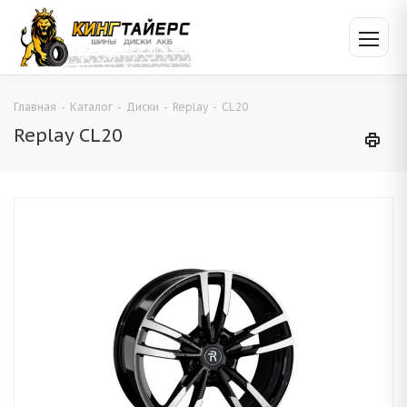
Главная
-
Каталог
-
Диски
-
Replay
-
CL20
Replay CL20