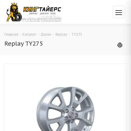
Главная
-
Каталог
-
Диски
-
Replay
-
TY275
Replay TY275