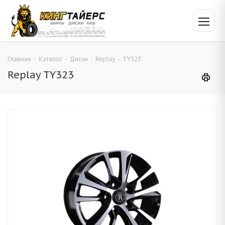
Главная
-
Каталог
-
Диски
-
Replay
-
TY323
Replay TY323