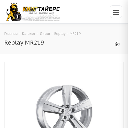
Главная
-
Каталог
-
Диски
-
Replay
-
MR219
Replay MR219