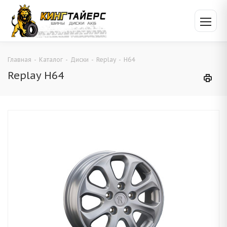
Главная
-
Каталог
-
Диски
-
Replay
-
H64
Replay H64