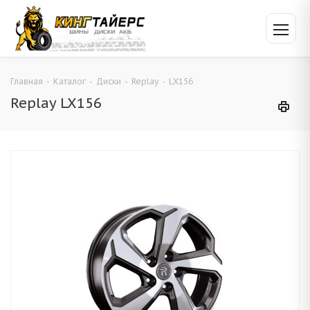
Главная
-
Каталог
-
Диски
-
Replay
-
LX156
Replay LX156