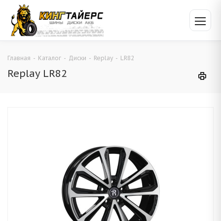
Главная
-
Каталог
-
Диски
-
Replay
-
LR82
Replay LR82