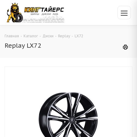
Главная
-
Каталог
-
Диски
-
Replay
-
LX72
Replay LX72