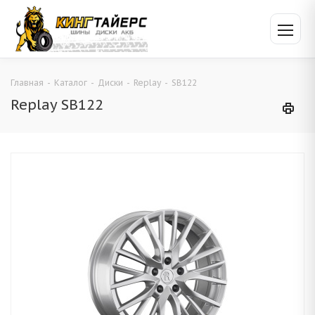
Главная
-
Каталог
-
Диски
-
Replay
-
SB122
Replay SB122