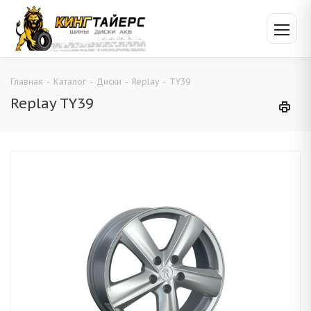
Главная
-
Каталог
-
Диски
-
Replay
-
TY39
Replay TY39