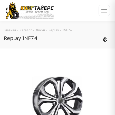
Главная
-
Каталог
-
Диски
-
Replay
-
INF74
Replay INF74