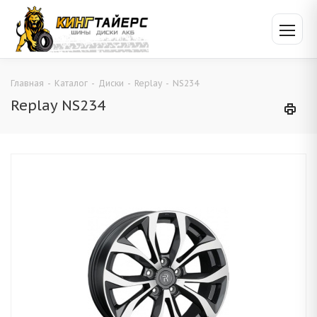
Главная
-
Каталог
-
Диски
-
Replay
-
NS234
Replay NS234