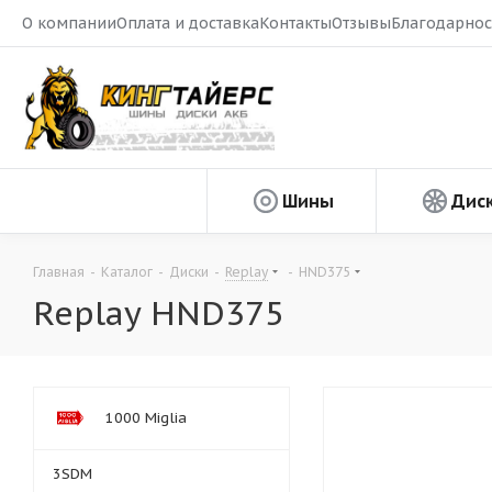
О компании
Оплата и доставка
Контакты
Отзывы
Благодарнос
Шины
Дис
Главная
-
Каталог
-
Диски
-
Replay
-
HND375
Replay HND375
1000 Miglia
3SDM