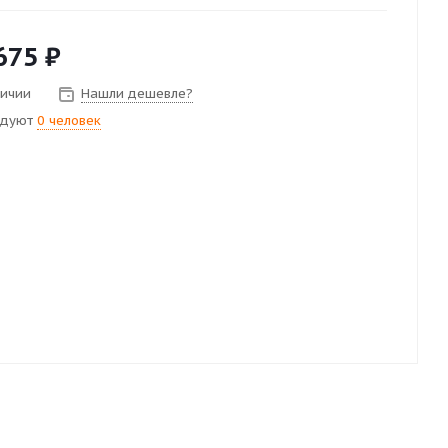
675
₽
личии
Нашли дешевле?
ндуют
0 человек