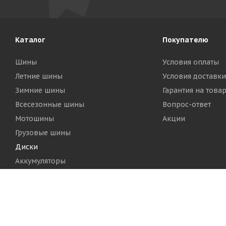
Каталог
Покупателю
Шины
Условия оплаты
Летние шины
Условия доставки
Зимние шины
Гарантия на това
Всесезонные шины
Вопрос-ответ
Мотошины
Акции
Грузовые шины
Диски
Аккумуляторы
2026 © Шинный Центр "Кинг Тайерс"
Версия для печа