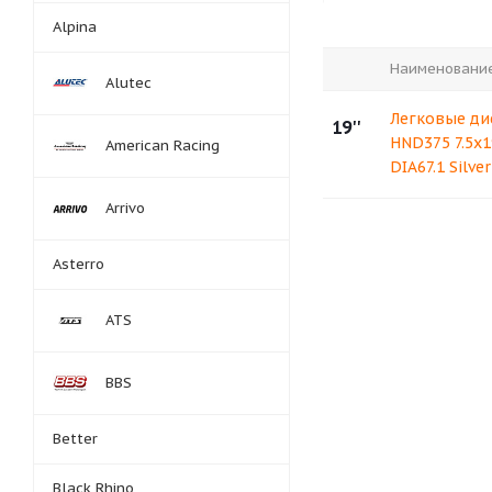
Alpina
Наименовани
Alutec
Легковые ди
19''
HND375 7.5x1
American Racing
DIA67.1 Silve
Arrivo
Asterro
ATS
BBS
Better
Black Rhino