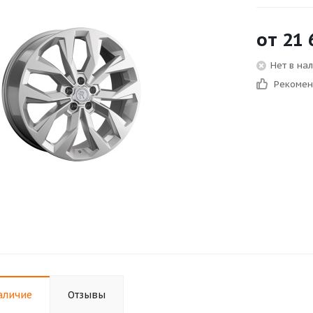
от
21 
Нет в на
Рекоме
аличие
Отзывы