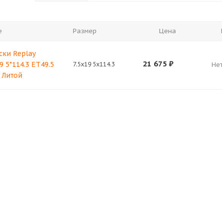
е
Размер
Цена
ски Replay
21 675
₽
9 5*114.3 ET49.5
7.5x19 5x114.3
Не
r Литой