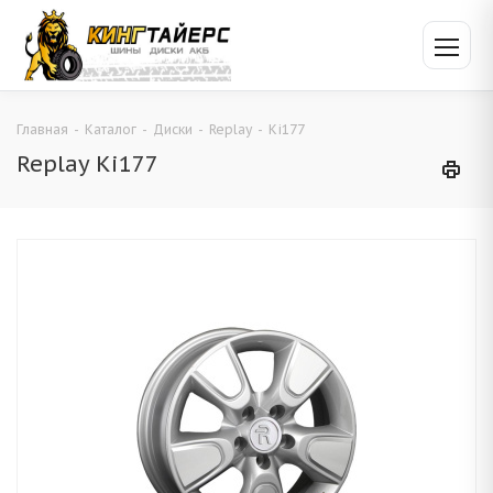
Главная
-
Каталог
-
Диски
-
Replay
-
Ki177
Replay Ki177