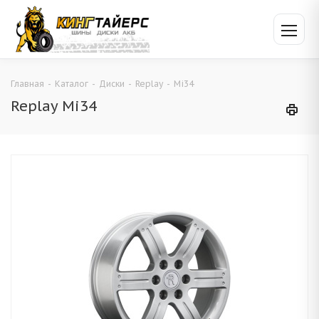
Главная
-
Каталог
-
Диски
-
Replay
-
Mi34
Replay Mi34