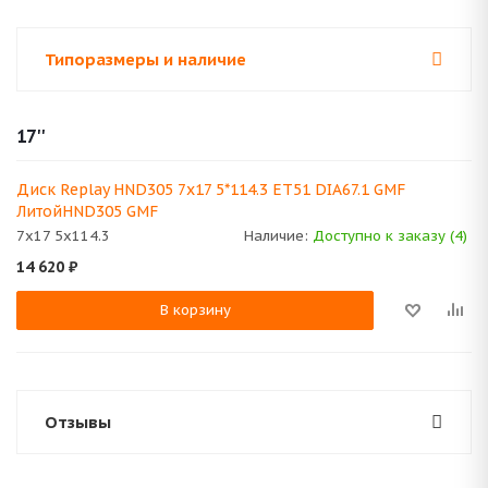
Типоразмеры и наличие
17''
Диск Replay HND305 7x17 5*114.3 ET51 DIA67.1 GMF
ЛитойHND305 GMF
7x17 5x114.3
Наличие:
Доступно к заказу (4)
14 620
₽
В корзину
Отзывы