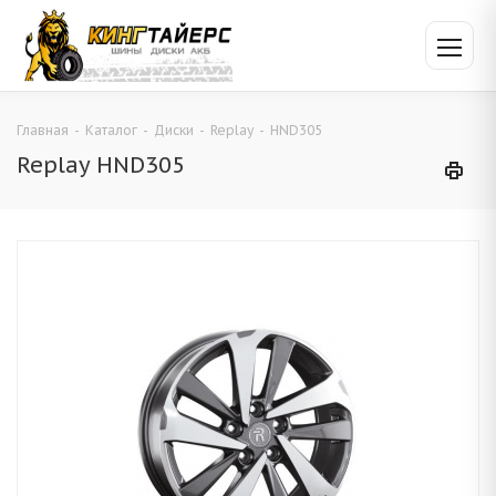
Главная
-
Каталог
-
Диски
-
Replay
-
HND305
Replay HND305