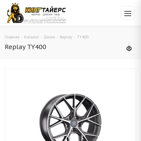
Главная
-
Каталог
-
Диски
-
Replay
-
TY400
Replay TY400