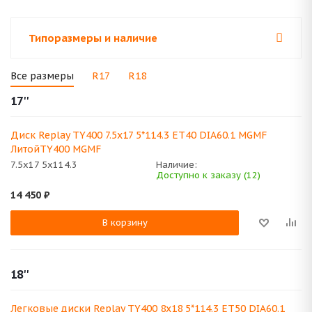
Типоразмеры и наличие
Все размеры
R17
R18
17''
Диск Replay TY400 7.5x17 5*114.3 ET40 DIA60.1 MGMF
ЛитойTY400 MGMF
7.5x17 5x114.3
Наличие:
Доступно к заказу (12)
14 450
₽
В корзину
18''
Легковые диски Replay TY400 8x18 5*114.3 ET50 DIA60.1