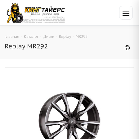
Главная
-
Каталог
-
Диски
-
Replay
-
MR292
Replay MR292