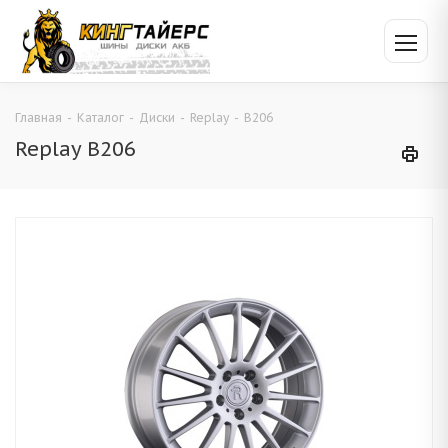
Главная
-
Каталог
-
Диски
-
Replay
-
B206
Replay B206