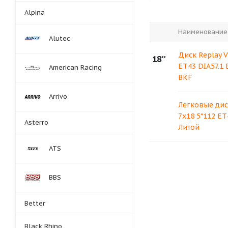
Alpina
Наименование
Alutec
Диск Replay V
18''
ET43 DIA57.1
American Racing
BKF
Arrivo
Легковые дис
7x18 5*112 ET
Asterro
Литой
ATS
BBS
Better
Black Rhino