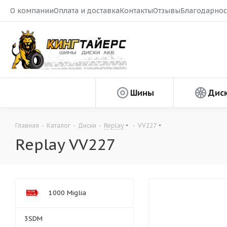
О компании
Оплата и доставка
Контакты
Отзывы
Благодарнос
Шины
Дис
Главная
-
Каталог
-
Диски
-
Replay
-
VV227
Replay VV227
1000 Miglia
3SDM