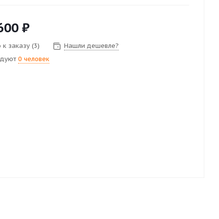
600
₽
к заказу (3)
Нашли дешевле?
ндуют
0 человек