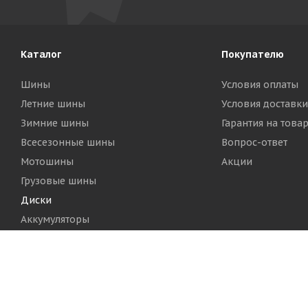
Каталог
Покупателю
Шины
Условия оплаты
Летние шины
Условия доставки
Зимние шины
Гарантия на това
Всесезонные шины
Вопрос-ответ
Мотошины
Акции
Грузовые шины
Диски
Аккумуляторы
2026 © Шинный Центр "Кинг Тайерс"
Версия для печа