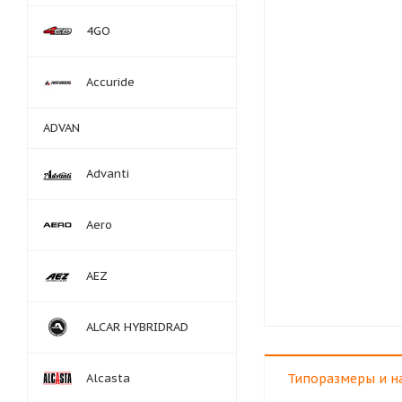
4GO
Accuride
ADVAN
Advanti
Aero
AEZ
ALCAR HYBRIDRAD
Alcasta
Типоразмеры и н