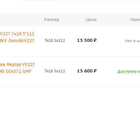
Размер
Цена
Нал
V227 7x18 5*112
15 300
₽
 BKF ЛитойVV227
7x18 5x112
Нет в 
ки Replay VV227
13 600
₽
43 DIA57.1 GMF
7x18 5x112
Доступно к