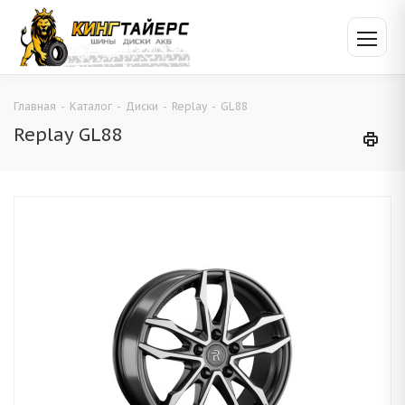
Главная
-
Каталог
-
Диски
-
Replay
-
GL88
Replay GL88