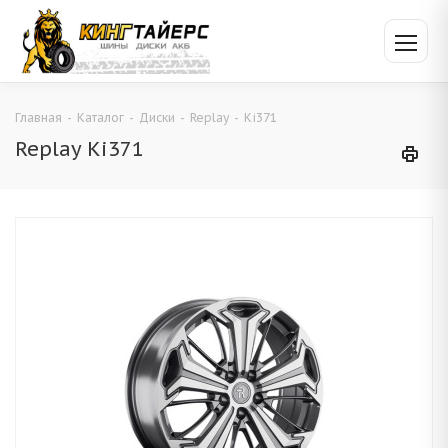
Главная
-
Каталог
-
Диски
-
Replay
-
Ki371
Replay Ki371