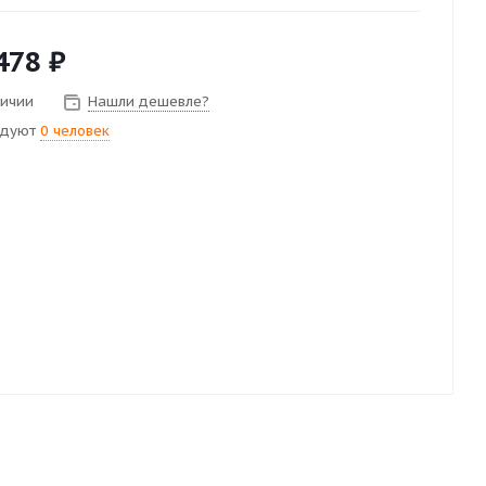
478
₽
личии
Нашли дешевле?
ндуют
0 человек