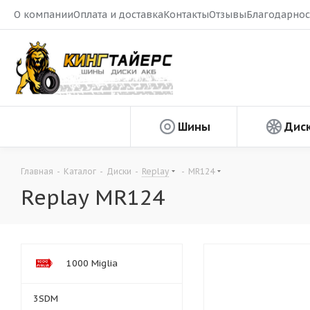
О компании
Оплата и доставка
Контакты
Отзывы
Благодарнос
Шины
Дис
Главная
-
Каталог
-
Диски
-
Replay
-
MR124
Replay MR124
1000 Miglia
3SDM