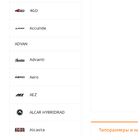
4GO
Accuride
ADVAN
Advanti
Aero
AEZ
ALCAR HYBRIDRAD
Alcasta
Типоразмеры и н