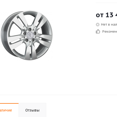
от
13 
Нет в на
Рекоме
аличие
Отзывы