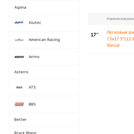
Alpina
Наименовани
Alutec
Легковые ди
17''
7.5x17 5*112 
American Racing
Литой
Arrivo
Asterro
ATS
BBS
Better
Black Rhino