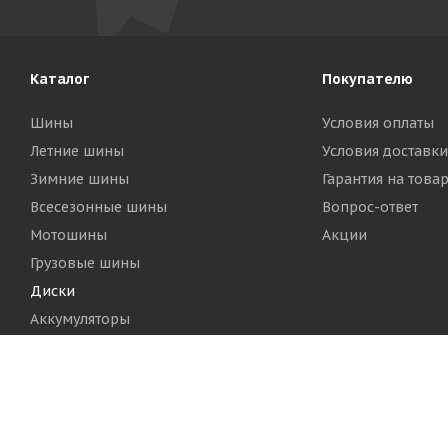
Каталог
Покупателю
Шины
Условия оплаты
Летние шины
Условия доставки
Зимние шины
Гарантия на това
Всесезонные шины
Вопрос-ответ
Мотошины
Акции
Грузовые шины
Диски
Аккумуляторы
2026 © Шинный Центр "Кинг Тайерс"
Версия для печа