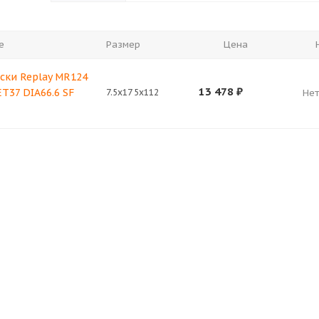
е
Размер
Цена
ски Replay MR124
13 478
₽
ET37 DIA66.6 SF
7.5x17 5x112
Нет