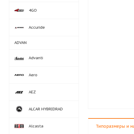
4GO
Accuride
ADVAN
Advanti
Aero
AEZ
ALCAR HYBRIDRAD
Alcasta
Типоразмеры и н