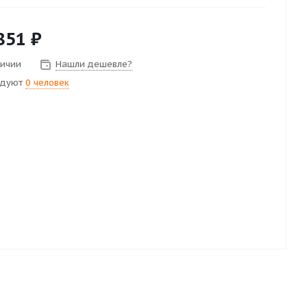
851
₽
личии
Нашли дешевле?
ндуют
0 человек