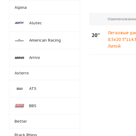
Alpina
Наименовани
Alutec
Легковые ди
20''
8.5x20 5*114.
American Racing
Литой
Arrivo
Asterro
ATS
BBS
Better
Black Rhino