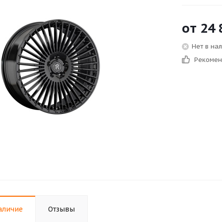
от
24 
Нет в на
Рекоме
аличие
Отзывы