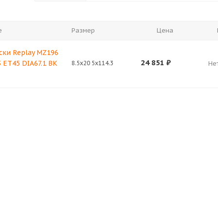
е
Размер
Цена
ски Replay MZ196
24 851
₽
3 ET45 DIA67.1 BK
8.5x20 5x114.3
Не