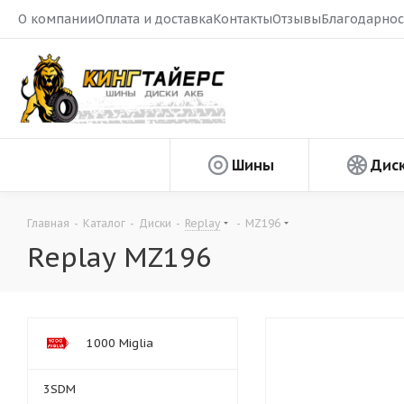
О компании
Оплата и доставка
Контакты
Отзывы
Благодарнос
Шины
Дис
Главная
-
Каталог
-
Диски
-
Replay
-
MZ196
Replay MZ196
1000 Miglia
3SDM