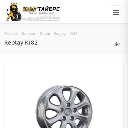
Главная
-
Каталог
-
Диски
-
Replay
-
Ki82
Replay Ki82