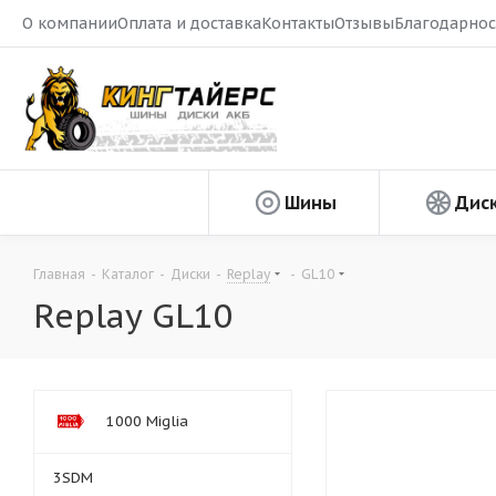
О компании
Оплата и доставка
Контакты
Отзывы
Благодарнос
Шины
Дис
Главная
-
Каталог
-
Диски
-
Replay
-
GL10
Replay GL10
1000 Miglia
3SDM