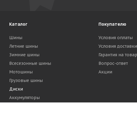
Каталог
Покупателю
Шины
Условия оплаты
Летние шины
Условия доставки
Зимние шины
Гарантия на това
Всесезонные шины
Вопрос-ответ
Мотошины
Акции
Грузовые шины
Диски
Аккумуляторы
2026 © Шинный Центр "Кинг Тайерс"
Версия для печа