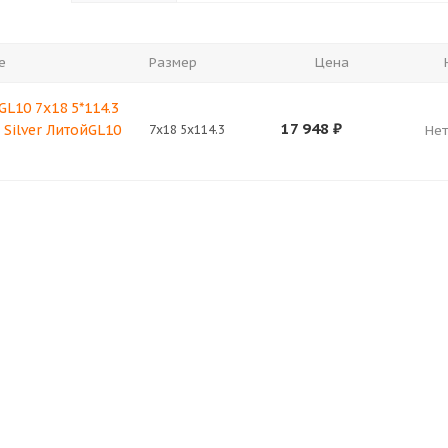
е
Размер
Цена
GL10 7x18 5*114.3
17 948
₽
 Silver ЛитойGL10
7x18 5x114.3
Нет