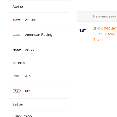
Alpina
Наименовани
Alutec
Диск Replay 
18''
ET53 DIA54.1
American Racing
Silver
Arrivo
Asterro
ATS
BBS
Better
Black Rhino