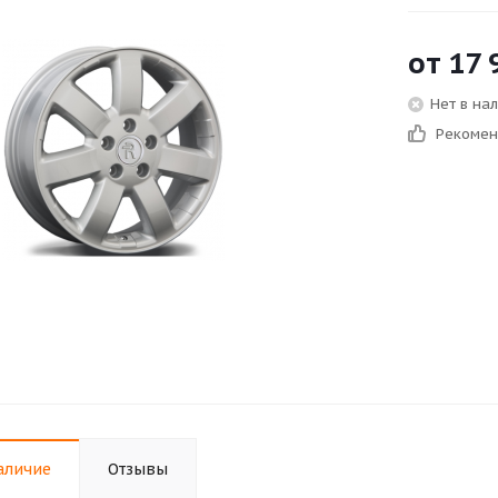
от
17 
Нет в на
Рекоме
аличие
Отзывы