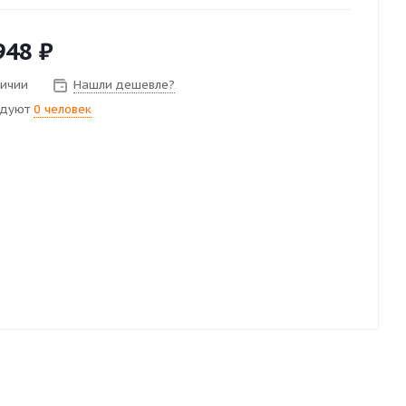
948
₽
личии
Нашли дешевле?
ндуют
0 человек