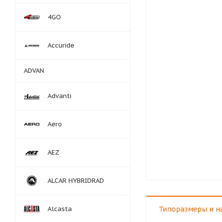
4GO
Accuride
ADVAN
Advanti
Aero
AEZ
ALCAR HYBRIDRAD
Alcasta
Типоразмеры и н